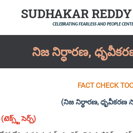
SUDHAKAR REDD
CELEBRATING FEARLESS AND PEOPLE CEN
నిజ నిర్ధారణ, ధృవీ
FACT CHECK TO
(నిజ నిర్ధారణ, ధృవీకరణ
క్స్ట్‌ సెర్చ్‌)