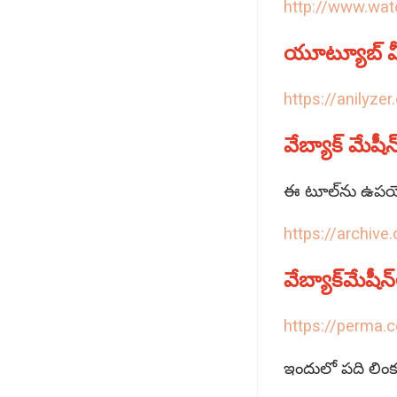
http://www.wa
యూట్యూబ్‌ వీడ
https://anilyze
వేబ్యాక్‌ మేషీన్
ఈ టూల్‌ను ఉపయోగ
https://archive
వేబ్యాక్‌మేషీ
https://perma.c
ఇందులో పది లింక