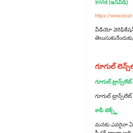
InVid (ఇన్‌విడ్‌)
https://www.invid-
వీడియో వెరిఫికేషన
తెలుసుకునేందుకు,ర
గూగుల్‌ లెన్స్
గూగుల్‌ ట్రాన్స్‌లేట్‌
గూగుల్‌ ట్రాన్స్
కాపీ టెక్స్ట్‌
మనకు ఎవరైనా ఏదైనా