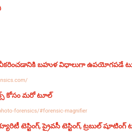
‌
ీకరించడానికి బహుళ విధాలుగా ఉపయోగపడే టూ
rensics.com/
క్స్‌ కోసం మరో టూల్‌
photo-forensics/#forensic-magnifier
క్యూరిటీ టెస్టింగ్‌, ప్రైవసీ టెస్టింగ్, ట్రబుల్‌ షూటింగ్‌ 