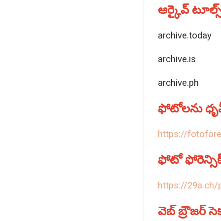
ఆర్కైవ్‌ టూల్స్
archive.today
archive.is
archive.ph
ఫోటోలను ధృవ
https://fotofo
ఫోటో ఫోరెన్సి
https://29a.ch/
వెబ్ బ్రౌజర్‌ సె