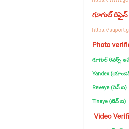
https://www.go
గూగుల్‌ రిఫై
https://suport
Photo verif
గూగుల్‌ రివర్స్‌ ఇమే
Yandex (యాండెక్
Reveye (రెవ్‌ ఐ)
Tineye (టిన్‌ ఐ)
Video Verif