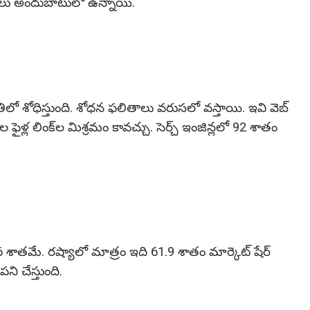
ిన్‌లు అందుబాటులో ఉన్నాయి.
మపద్ధతిలో శోధిస్తుంది. శోధన ఫలితాలు వరుసలో వస్తాయి. ఇవి వెబ్
 ఫైళ్ల లింక్‌ల మిశ్రమం కావచ్చు. సెర్చ్‌ ఇంజిన్లలో 92 శాతం
.06 శాతమే. రష్యాలో మాత్రం ఇది 61.9 శాతం మార్కెట్‌ షేర్‌
పని చేస్తుంది.