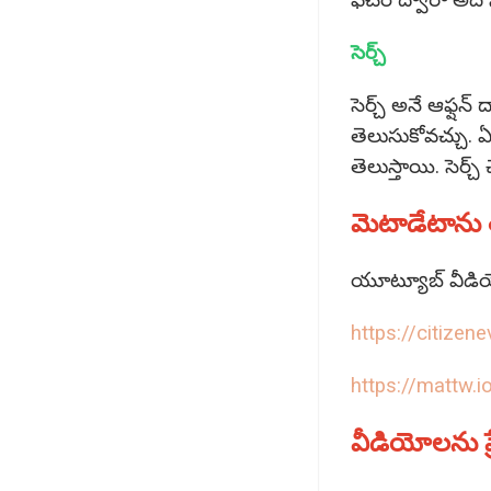
ఫీచర్‌ ద్వారా అద
సెర్చ్‌
సెర్చ్‌ అనే ఆఫ్షన
తెలుసుకోవచ్చు. ఏ
తెలుస్తాయి. సెర్చ
మెటాడేటాను 
యూట్యూబ్‌ వీడియ
https://citizen
https://mattw.
వీడియోలను ఫ్రేమ