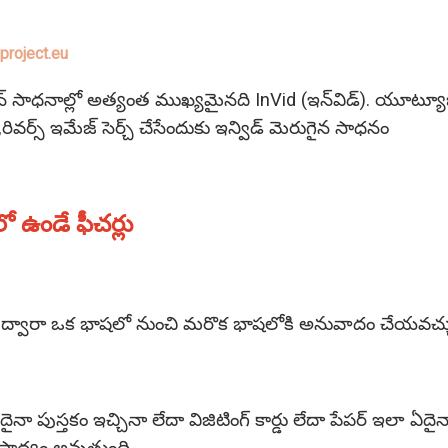
project.eu
్‌ సాధనాల్లో అత్యంత ముఖ్యమైనది InVid (ఇన్‌విడ్‌). యూట్యూబ్‌, ట
ివర్స్‌ ఇమేజ్‌ సెర్చ్‌ చేసేందుకు ఇన్విడ్‌ మెరుగైన సాధనం
‌లో ఉండే ఫీచర్లు
‌లేట్‌ ద్వారా ఒక భాషలో నుంచి మరొక భాషలోకి అనువాదం చేయవచ్చ
 పుస్తకం ఇచ్చినా లేదా విజిటింగ్‌ కార్డు లేదా పేపర్‌ ఇలా ఏదై