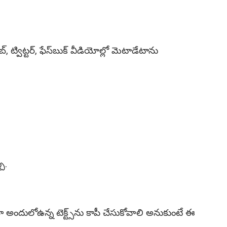
్విట్టర్‌, ఫేస్‌బుక్‌ వీడియోల్లో మెటాడేటాను
ు.
నా అందులోఉన్న టెక్ట్స్‌ను కాపీ చేసుకోవాలి అనుకుంటే ఈ