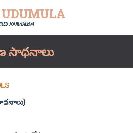
Y
UDUMULA
TERED JOURNALISM
కరణ సాధనాలు
OLS
 సాధనాలు)