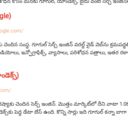
ణ, శోధన కోసం మనకు గూగుల్‌, యాండెక్స్‌, బైదు వంటి సెర్చ్‌ ఇంజ
ogle)
ogle.com/
చెందిన సంస్థ. గూగుల్‌ సెర్చ్‌ ఇంజిన్‌ వరల్డ్‌ వైడ్‌ వెబ్‌ను క్ర
 వీడియోలు, ఇన్ఫోగ్రాఫిక్స్, వ్యాసాలు, పరిశోధన పత్రాలు, ఇతర రకాల
ెక్స్‌)
.com/
రష్యాకు చెందిన సెర్చ్‌ ఇంజిన్‌. మొత్తం మార్కెట్‌లో దీని వాటా 1
స్‌కు పెద్ద డేటా బేస్‌ ఉంది. కొన్ని సార్లు ఇది గూగుల్‌ కన్నా బాగా 