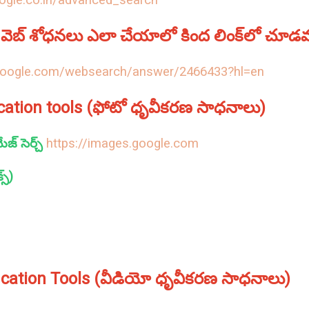
ogle.co.in/advanced_search
న్‌ వెబ్‌ శోధనలు ఎలా చేయాలో కింద లింక్‌లో చూడవ
.google.com/websearch/answer/2466433?hl=en
ication tools (ఫోటో ధృవీకరణ సాధనాలు)
జ్‌ సెర్చ్‌
https://images.google.com
స్)
ication Tools (వీడియో ధృవీకరణ సాధనాలు)