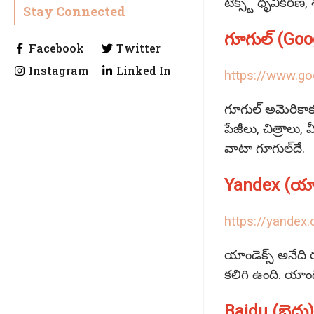
టెక్స్ట్‌ ధృవీకర
Stay Connected
గూగుల్‌ (Go
https://www.go
గూగుల్‌ అమెరికాకు 
పేజీలు, చిత్రాలు,
వాటా గూగుల్‌దే.
Yandex (యాండ
https://yandex
యాండెక్స్‌ అనేది 
కలిగి ఉంది. యాండెక్
Baidu (బైదు)