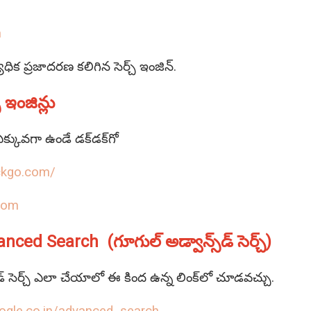
m
ిక ప్రజాదరణ కలిగిన సెర్చ్‌ ఇంజిన్‌.
‌ ఇంజిన్లు
ఎక్కువగా ఉండే డక్‌డక్‌గో
ckgo.com/
com
ed Search (గూగుల్‌ అడ్వాన్స్‌డ్‌ సెర్చ్‌)
డ్‌ సెర్చ్‌ ఎలా చేయాలో ఈ కింద ఉన్న లింక్‌లో చూడవచ్చు.