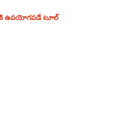
డానికి ఉపయోగపడే టూల్‌