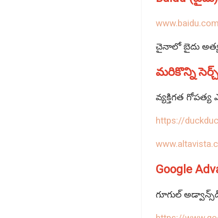
www.baidu.co
చైనాలో బైదు అత్యధ
మరికొన్ని సెర్చ్
వ్యక్తిగత గోపత్య 
https://duckdu
www.altavista.
Google Advanc
గూగుల్ అడ్వాన్స్‌