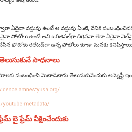
ి సాధ్యం అవుతుంది.
్‌ ద్వారా ఏదైనా వస్తువు ఉంటే ఆ వస్తువు ఏంటి, దేనికి సంబంధిం
వైనా ఫోటోలు ఉంటే అవి ఒరిజినల్‌గా దిగినవా లేదా ఏదైనా వెబ్‌స
్‌ చేసిన ఫోటోకు రిలేటడ్‌గా ఉన్న ఫోటోలు కూడా మనకు కనిపిస్తాయి
తెలుసుకునే సాధనాలు
ోలకు సంబంధించి మెటాడేటాను తెలుసుకునేందుకు అమ్నెస్టీ ఇంట
evidence.amnestyusa.org/
io/youtube-metadata/
్‌ బై ఫ్రేమ్‌ వీక్షించేందుకు