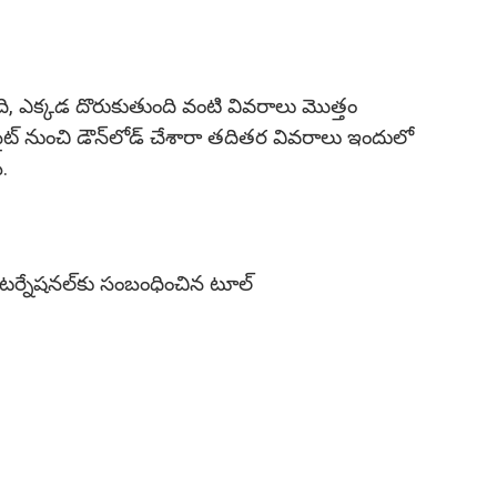
చినది, ఎక్కడ దొరుకుతుంది వంటి వివరాలు మొత్తం
ైట్‌ నుంచి డౌన్‌లోడ్‌ చేశారా తదితర వివరాలు ఇందులో
.
ర్నేషనల్‌కు సంబంధించిన టూల్‌